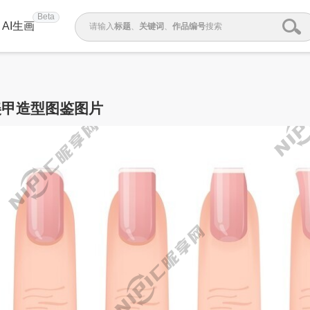
Beta
AI生画
请输入
标题
、
关键词
、
作品编号
搜索
美甲造型图鉴图片