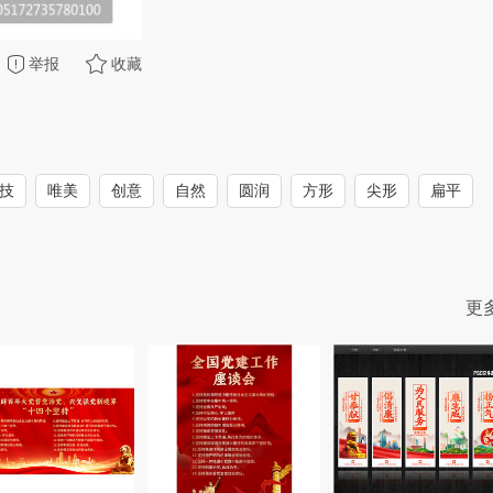
举报
收藏
技
唯美
创意
自然
圆润
方形
尖形
扁平
更