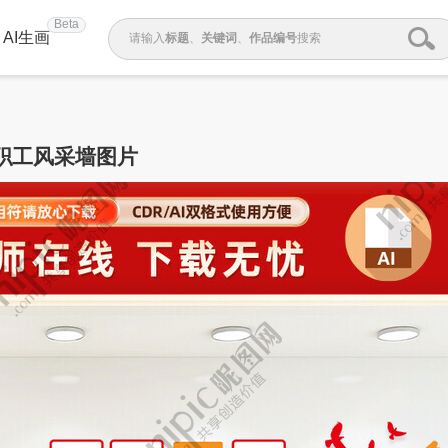
Beta
AI生画
请输入
标题
、
关键词
、
作品编号
搜索
职工风采墙图片