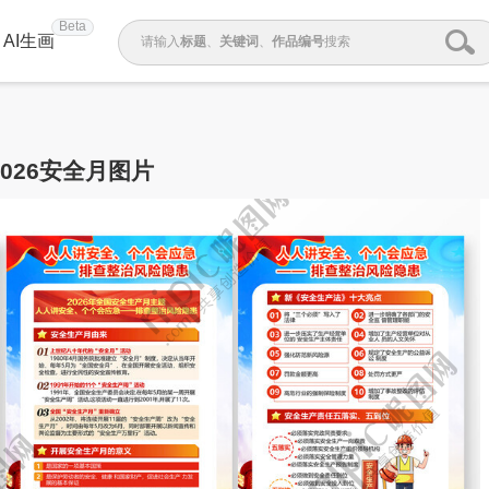
Beta
AI生画
请输入
标题
、
关键词
、
作品编号
搜索
2026安全月图片