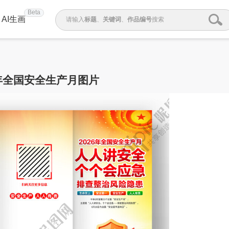
Beta
AI生画
请输入
标题
、
关键词
、
作品编号
搜索
6年全国安全生产月图片