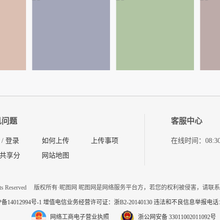
见问题
客服中心
/
登录
如何上传
上传事项
在线时间：08:30-11
共享分
网站地图
ts Reserved
版权所有·昵图网 昵图网是网络服务平台方，若您的权利被侵害，请联
P备14012994号-1 增值电信业务经营许可证：浙B2-20140130
违法和不良信息举报电话：057
网络工商电子营业执照
浙公网安备 33011002011092号