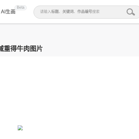
Beta
AI生画
请输入
标题
、
关键词
、
作品编号
搜索
减重得牛肉图片