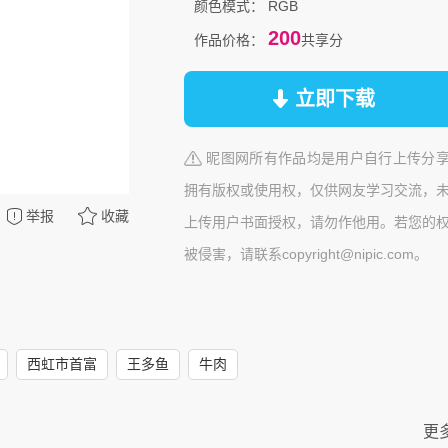
颜色模式：
RGB
200
作品价格：
共享分
立即下载
昵图网所有作品均是用户自行上传分
拥有版权或使用权，仅供网友学习交流，
举报
收藏
上传用户书面授权，请勿作他用。若您的
被侵害，请联系copyright@nipic.com。
西虹市首富
王多鱼
牛肉
更