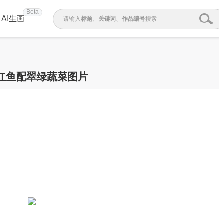
Beta
AI生画
请输入
标题
、
关键词
、
作品编号
搜索
红鱼配翠绿蔬菜图片