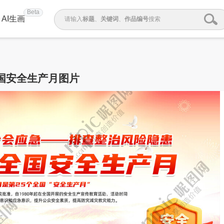
Beta
AI生画
请输入
标题
、
关键词
、
作品编号
搜索
国安全生产月图片