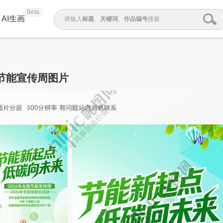
Beta
AI生画
请输入
标题
、
关键词
、
作品编号
搜索
节能宣传周图片