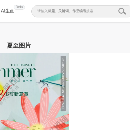
Beta
AI生画
请输入
标题
、
关键词
、
作品编号
搜索
夏至图片