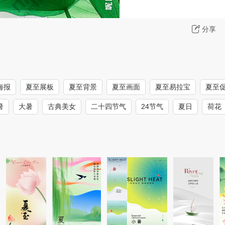
分享
海报
夏至展板
夏至背景
夏至画面
夏至易拉宝
夏至
暑
大暑
古典美女
二十四节气
24节气
夏日
荷花