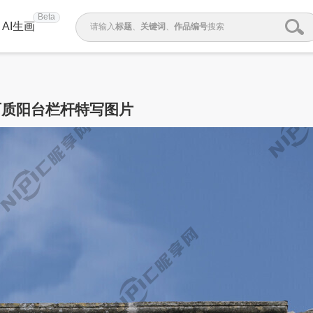
Beta
AI生画
请输入
标题
、
关键词
、
作品编号
搜索
石质阳台栏杆特写图片