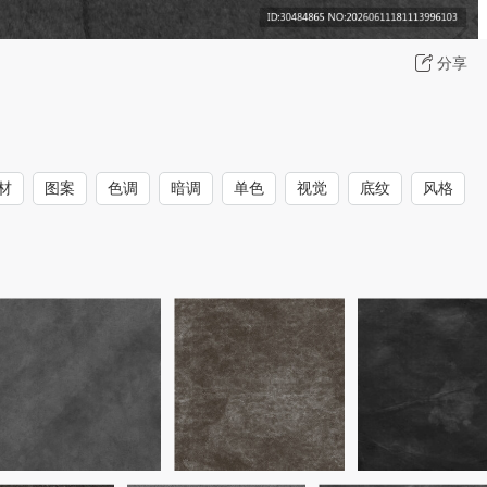
分享
材
图案
色调
暗调
单色
视觉
底纹
风格