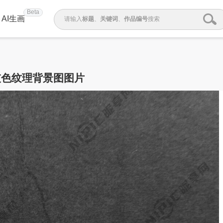
Beta
AI生画
请输入
标题
、
关键词
、
作品编号
搜索
灰色纹理背景图图片