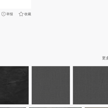
举报
收藏
更