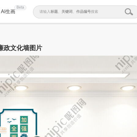
Beta
AI生画
请输入
标题
、
关键词
、
作品编号
搜索
廉政文化墙图片