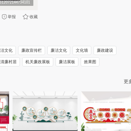
举报
收藏
廉洁文化
廉政宣传栏
廉洁文化
文化墙
廉政建设
清廉村居
机关廉政展板
廉洁展板
效果图
更