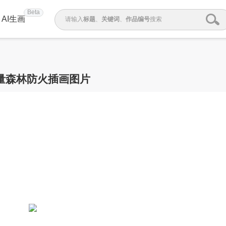
Beta
AI生画
请输入
标题
、
关键词
、
作品编号
搜索
矢量森林防火插画图片