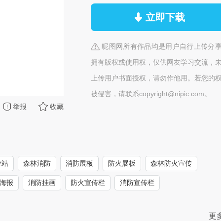
立即下载
昵图网所有作品均是用户自行上传分
拥有版权或使用权，仅供网友学习交流，
上传用户书面授权，请勿作他用。若您的
被侵害，请联系copyright@nipic.com。
举报
收藏
业站
森林消防
消防展板
防火展板
森林防火宣传
海报
消防挂画
防火宣传栏
消防宣传栏
更