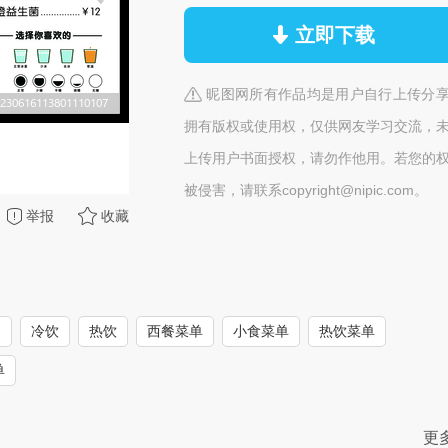
立即下载
昵图网所有作品均是用户自行上传分
拥有版权或使用权，仅供网友学习交流，
上传用户书面授权，请勿作他用。若您的
被侵害，请联系copyright@nipic.com。
举报
收藏
品
冷饮
热饮
西餐菜单
小食菜单
热饮菜单
单
更