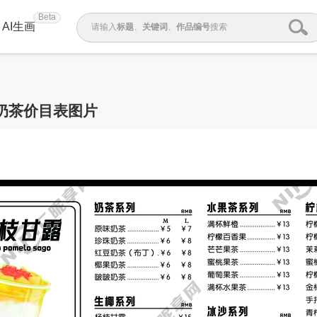
Beta
AI生画
请输入
标题
、
关键词
、
作品编号
搜索
奶茶价目表图片