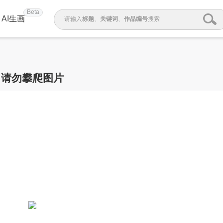
Beta
AI生画
请输入
标题
、
关键词
、
作品编号
搜索
请勿攀爬图片