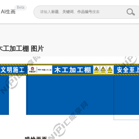
Beta
AI生画
请输入
标题
、
关键词
、
作品编号
搜索
木工加工棚 图片