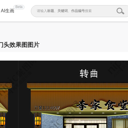
Beta
AI生画
请输入
标题
、
关键词
、
作品编号
搜索
门头效果图图片