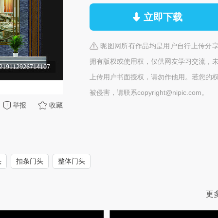
立即下载
昵图网所有作品均是用户自行上传分
拥有版权或使用权，仅供网友学习交流，
上传用户书面授权，请勿作他用。若您的
被侵害，请联系copyright@nipic.com。
举报
收藏
头
扣条门头
整体门头
更