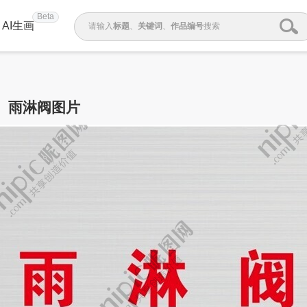
Beta
AI生画
请输入
标题
、
关键词
、
作品编号
搜索
雨淋阀图片