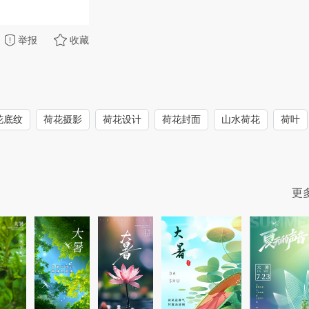
举报
收藏
花底纹
荷花摄影
荷花设计
荷花封面
山水荷花
荷叶
更