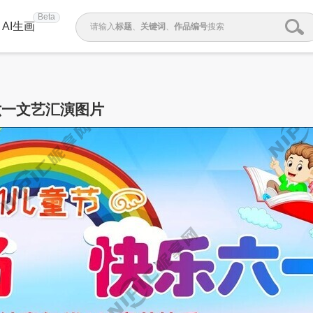
Beta
AI生画
请输入
标题
、
关键词
、
作品编号
搜索
六一文艺汇演图片