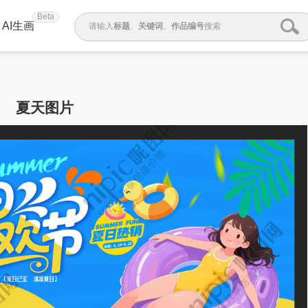
Beta
AI生画
请输入
标题
、
关键词
、
作品编号
搜索
夏天图片