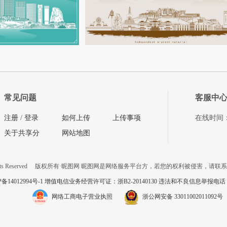
常见问题
客服中
注册
/
登录
如何上传
上传事项
在线时间：08
关于共享分
网站地图
ts Reserved
版权所有·昵图网 昵图网是网络服务平台方，若您的权利被侵害，请联
P备14012994号-1 增值电信业务经营许可证：浙B2-20140130
违法和不良信息举报电话：057
网络工商电子营业执照
浙公网安备 33011002011092号