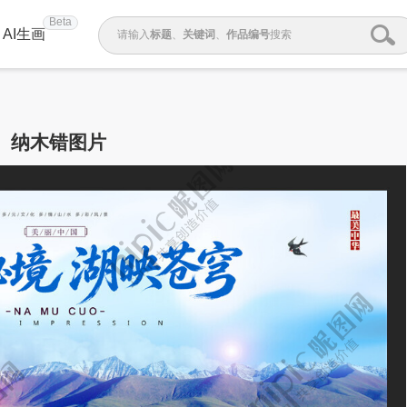
Beta
AI生画
请输入
标题
、
关键词
、
作品编号
搜索
纳木错图片