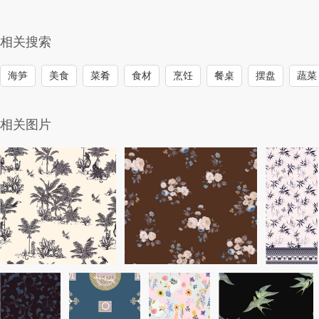
相关搜索
海笋
美食
菜肴
食材
烹饪
餐桌
摆盘
蔬菜
相关图片