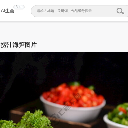
Beta
AI生画
请输入
标题
、
关键词
、
作品编号
搜索
捞汁海笋图片