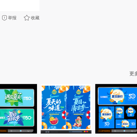
举报
收藏
更