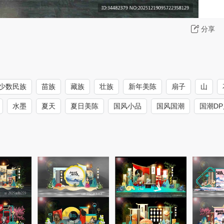
分享
少数民族
苗族
藏族
壮族
新年美陈
扇子
山
水墨
夏天
夏日美陈
国风小品
国风国潮
国潮DP