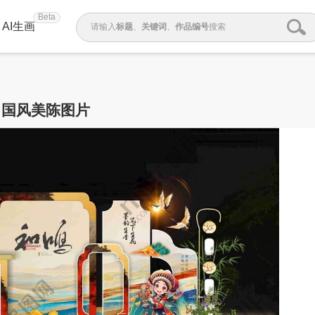
Beta
AI生画
请输入
标题
、
关键词
、
作品编号
搜索
国风美陈图片