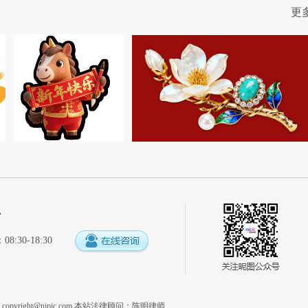
更
心
:30-18:30
系
copyright@nipic.com
本站法律顾问：陈明律师