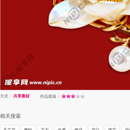
方式：
共享素材
作品星级：
相关搜索
玉兰花
胸针
宝石
金质
饰品
花朵
珠宝
设