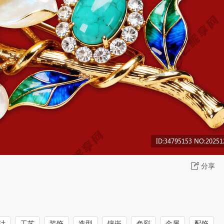
分享
计
工艺
装饰
造型
镶嵌
色彩
金属
配饰