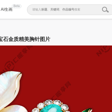
Beta
AI生画
请输入
标题
、
关键词
、
作品编号
搜索
宝石金质精美胸针图片