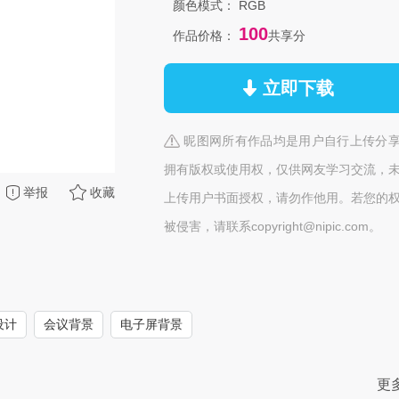
颜色模式：
RGB
100
作品价格：
共享分
立即下载
昵图网所有作品均是用户自行上传分
拥有版权或使用权，仅供网友学习交流，
举报
收藏
上传用户书面授权，请勿作他用。若您的
被侵害，请联系copyright@nipic.com。
设计
会议背景
电子屏背景
更