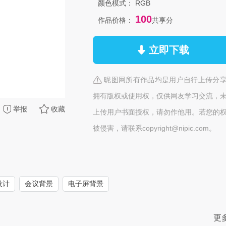
颜色模式：
RGB
100
作品价格：
共享分
立即下载
昵图网所有作品均是用户自行上传分
拥有版权或使用权，仅供网友学习交流，
举报
收藏
上传用户书面授权，请勿作他用。若您的
被侵害，请联系copyright@nipic.com。
设计
会议背景
电子屏背景
更