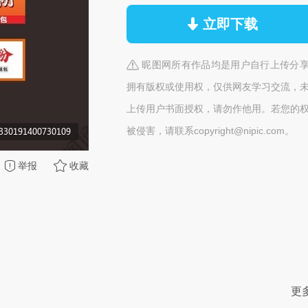
立即下载
昵图网所有作品均是用户自行上传分
拥有版权或使用权，仅供网友学习交流，
上传用户书面授权，请勿作他用。若您的
被侵害，请联系copyright@nipic.com。
举报
收藏
更