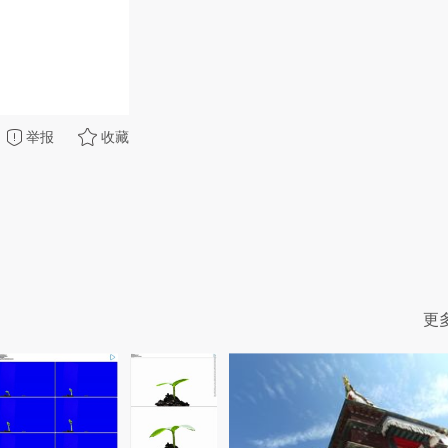
举报
收藏
更