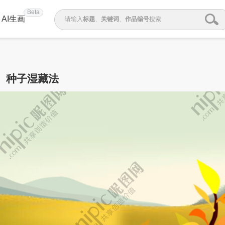
Beta
AI生画
请输入
标题
、
关键词
、
作品编号
搜索
种子湿藏法