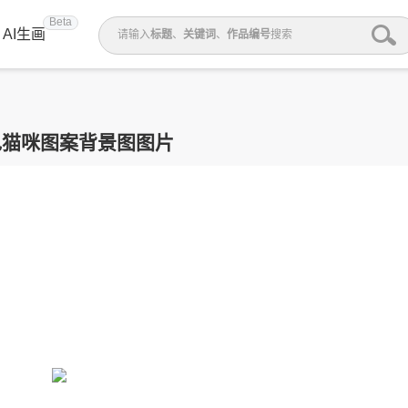
Beta
AI生画
请输入
标题
、
关键词
、
作品编号
搜索
色猫咪图案背景图图片