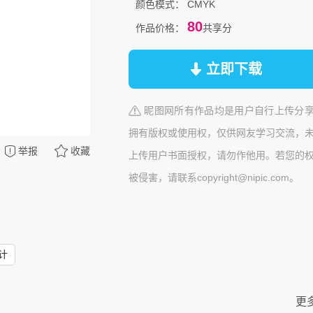
颜色模式：
CMYK
80
作品价格：
共享分
立即下载
昵图网所有作品均是用户自行上传分
拥有版权或使用权，仅供网友学习交流，
举报
收藏
上传用户书面授权，请勿作他用。若您的
被侵害，请联系copyright@nipic.com。
计
更