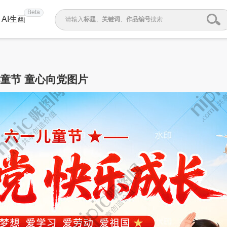
Beta
AI生画
请输入
标题
、
关键词
、
作品编号
搜索
儿童节 童心向党图片