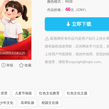
颜色模式：
RGB
46
作品价格：
元（CNY）
立即下载
昵图网所有作品均是用户自行上传分
拥有版权或使用权，仅供网友学习交流，
上传用户书面授权，请勿作他用。若您的
被侵害，请联系copyright@nipic.com。
举报
收藏
1背景
儿童节画面
红色文化教育
红色文化主题
少年文化
高举队旗
校园文化墙