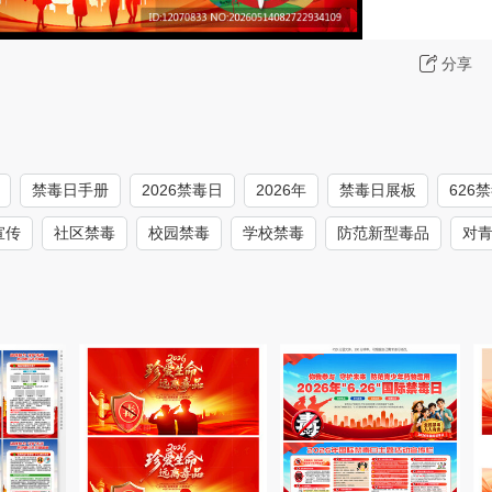
分享
禁毒日手册
2026禁毒日
2026年
禁毒日展板
626
宣传
社区禁毒
校园禁毒
学校禁毒
防范新型毒品
对