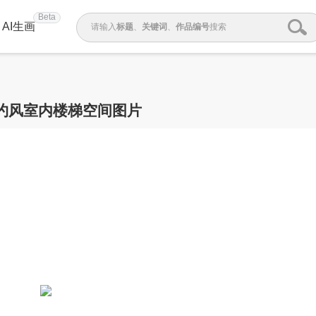
Beta
AI生画
请输入
标题
、
关键词
、
作品编号
搜索
约风室内楼梯空间图片