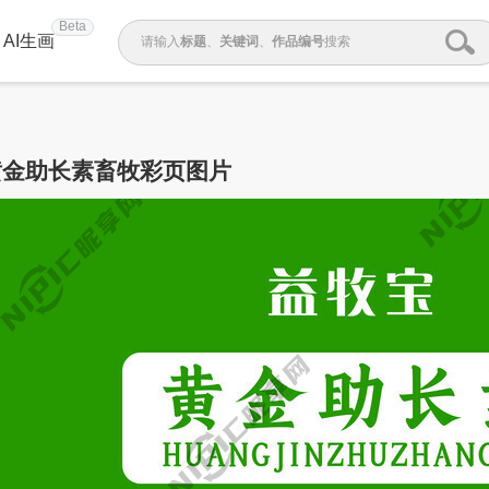
Beta
AI生画
请输入
标题
、
关键词
、
作品编号
搜索
黄金助长素畜牧彩页图片