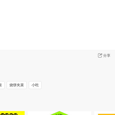
分享
根
烧饼夹菜
小吃