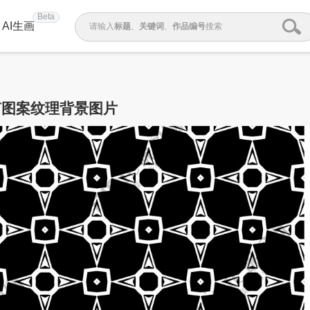
Beta
AI生画
请输入
标题
、
关键词
、
作品编号
搜索
何图案纹理背景图片