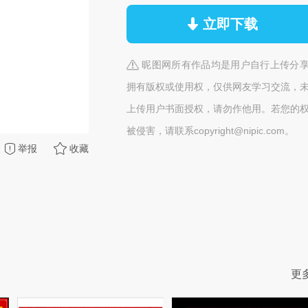
立即下载
昵图网所有作品均是用户自行上传分
拥有版权或使用权，仅供网友学习交流，
上传用户书面授权，请勿作他用。若您的
被侵害，请联系copyright@nipic.com。
举报
收藏
更