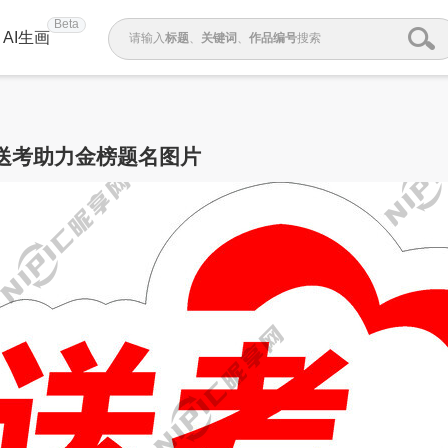
Beta
AI生画
请输入
标题
、
关键词
、
作品编号
搜索
送考助力金榜题名图片