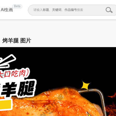
Beta
AI生画
请输入
标题
、
关键词
、
作品编号
搜索
烤羊腿 图片