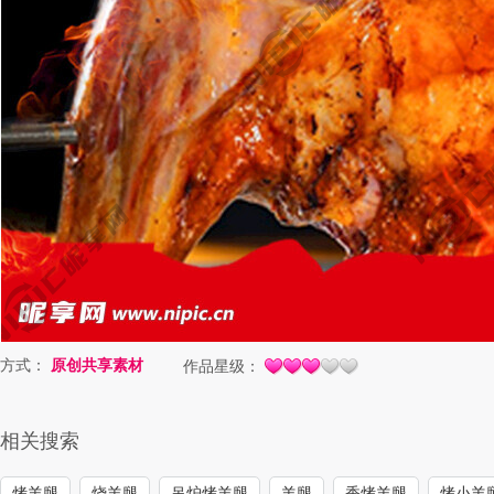
方式：
原创共享素材
作品星级：
相关搜索
烤羊腿
烧羊腿
吊炉烤羊腿
羊腿
香烤羊腿
烤小羊