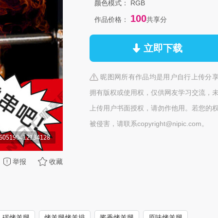
颜色模式：
RGB
100
作品价格：
共享分
立即下载
昵图网所有作品均是用户自行上传分
拥有版权或使用权，仅供网友学习交流，
上传用户书面授权，请勿作他用。若您的
被侵害，请联系copyright@nipic.com。
举报
收藏
碳烤羊腿
烤羊腿烤羊排
酱香烤羊腿
原味烤羊腿