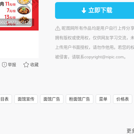
立即下载
昵图网所有作品均是用户自行上传分
拥有版权或使用权，仅供网友学习交流，
上传用户书面授权，请勿作他用。若您的
被侵害，请联系copyright@nipic.com。
举报
收藏
价目表
面馆宣传
面馆广告
粉面馆广告
菜单
价格表
更