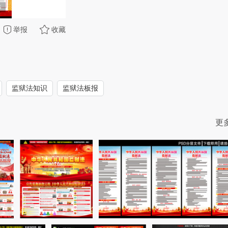
举报
收藏
监狱法知识
监狱法板报
更