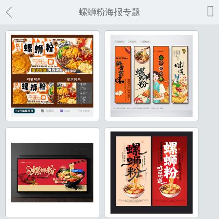

螺蛳粉海报专题