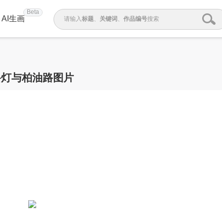
Beta
AI生画
请输入
标题
、
关键词
、
作品编号
搜索
路灯与柏油路图片