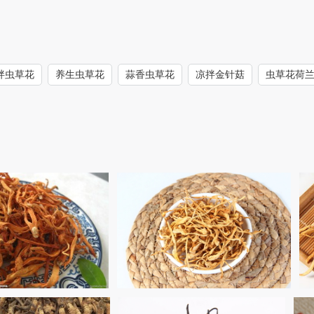
拌虫草花
养生虫草花
蒜香虫草花
凉拌金针菇
虫草花荷