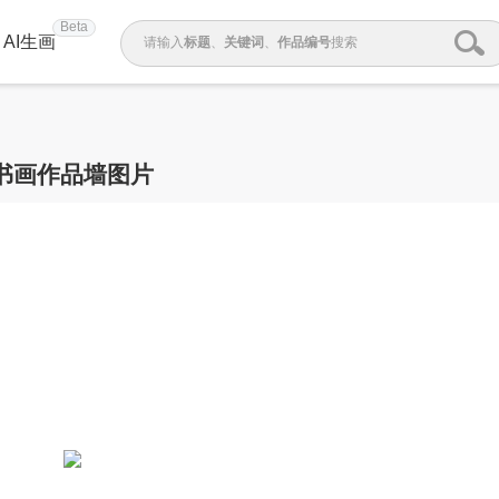
Beta
AI生画
请输入
标题
、
关键词
、
作品编号
搜索
书画作品墙图片