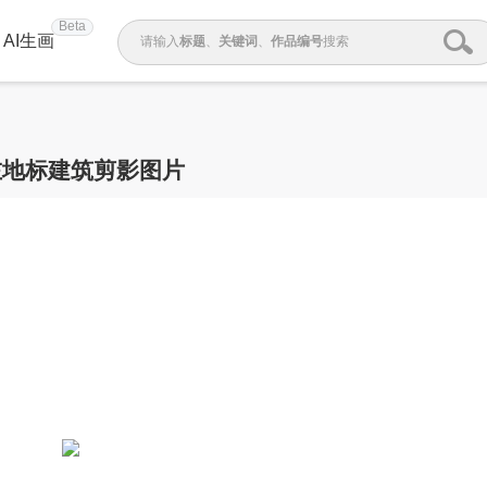
Beta
AI生画
请输入
标题
、
关键词
、
作品编号
搜索
左地标建筑剪影图片