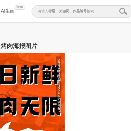
Beta
AI生画
请输入
标题
、
关键词
、
作品编号
搜索
烤肉海报图片