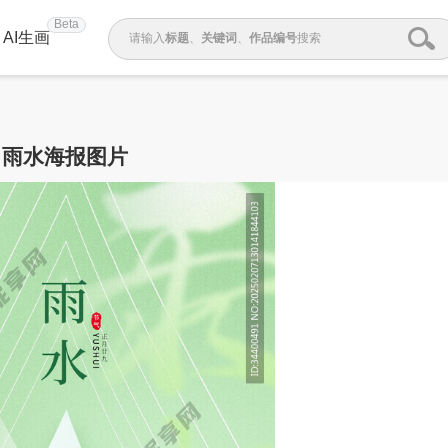
Beta
AI生画
请输入
标题
、
关键词
、
作品编号
搜索
雨水海报图片