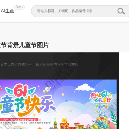
Beta
AI生画
请输入
标题
、
关键词
、
作品编号
搜索
童节背景儿童节图片